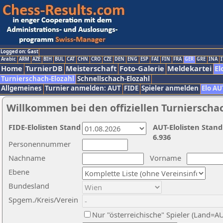
Logged on: Gast
Arabic
ARM
AZE
BIH
BUL
CAT
CHN
CRO
CZE
DEN
ENG
ESP
FAI
FIN
FRA
GER
GRE
INA
I
Home
TurnierDB
Meisterschaft
Foto-Galerie
Meldekartei
El
Turnierschach-Elozahl
Schnellschach-Elozahl
Allgemeines
Turnier anmelden: AUT
FIDE
Spieler anmelden
Elo AU
Willkommen bei den offiziellen Turnierscha
FIDE-Elolisten Stand
AUT-Elolisten Stand
6.936
Personennummer
Nachname
Vorname
Ebene
Bundesland
Spgem./Kreis/Verein
Nur "österreichische" Spieler (Land=A