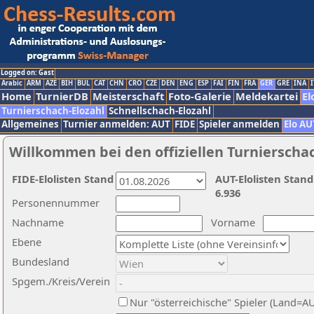
Logged on: Gast
Arabic
ARM
AZE
BIH
BUL
CAT
CHN
CRO
CZE
DEN
ENG
ESP
FAI
FIN
FRA
GER
GRE
INA
I
Home
TurnierDB
Meisterschaft
Foto-Galerie
Meldekartei
El
Turnierschach-Elozahl
Schnellschach-Elozahl
Allgemeines
Turnier anmelden: AUT
FIDE
Spieler anmelden
Elo AU
Willkommen bei den offiziellen Turnierscha
FIDE-Elolisten Stand
AUT-Elolisten Stand
6.936
Personennummer
Nachname
Vorname
Ebene
Bundesland
Spgem./Kreis/Verein
Nur "österreichische" Spieler (Land=A