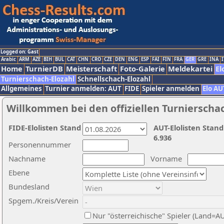
Logged on: Gast
Arabic
ARM
AZE
BIH
BUL
CAT
CHN
CRO
CZE
DEN
ENG
ESP
FAI
FIN
FRA
GER
GRE
INA
I
Home
TurnierDB
Meisterschaft
Foto-Galerie
Meldekartei
El
Turnierschach-Elozahl
Schnellschach-Elozahl
Allgemeines
Turnier anmelden: AUT
FIDE
Spieler anmelden
Elo AU
Willkommen bei den offiziellen Turnierscha
FIDE-Elolisten Stand
AUT-Elolisten Stand
6.936
Personennummer
Nachname
Vorname
Ebene
Bundesland
Spgem./Kreis/Verein
Nur "österreichische" Spieler (Land=A