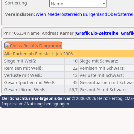
Sortierung
Vereinslisten:
Wien
Niederösterreich
Burgenland
Oberösterrei
Pnr:106334 Name: Andreas Karner (
Grafik Elo-Zeitreihe
,
Grafik
Alle Partien ab Eloliste 1. Juli 2006
Siege mit Weiß:
10
Siege mit Schwarz:
Remisen mit Weiß:
22
Remisen mit Schwarz:
Verluste mit Weiß:
13
Verluste mit Schwarz:
Gesamtpartien mit Weiß:
45
Gesamtpartien mit Schwar
Gesamt % mit Weiß:
46,7
Gesamt % mit Schwarz:
Der Schachturnier-Ergebnis-Server
© 2006-2026 Heinz Herzog
, CMS
Impressum / Nutzungsbedingungen