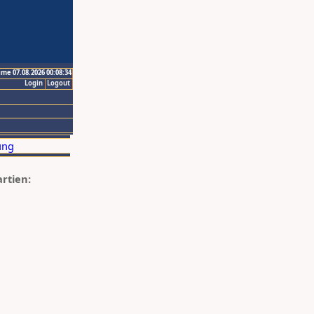
ime 07.08.2026 00:08:34
Login
Logout
artien: