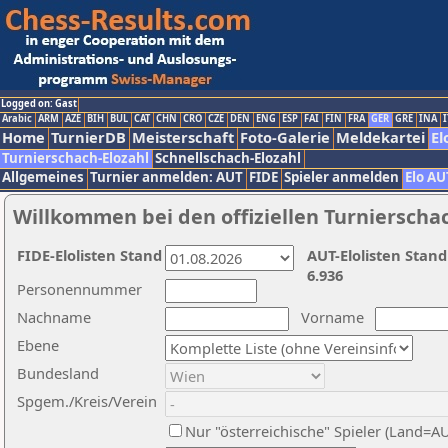
Logged on: Gast
Arabic
ARM
AZE
BIH
BUL
CAT
CHN
CRO
CZE
DEN
ENG
ESP
FAI
FIN
FRA
GER
GRE
INA
I
Home
TurnierDB
Meisterschaft
Foto-Galerie
Meldekartei
El
Turnierschach-Elozahl
Schnellschach-Elozahl
Allgemeines
Turnier anmelden: AUT
FIDE
Spieler anmelden
Elo AU
Willkommen bei den offiziellen Turnierscha
FIDE-Elolisten Stand
AUT-Elolisten Stand
6.936
Personennummer
Nachname
Vorname
Ebene
Bundesland
Spgem./Kreis/Verein
Nur "österreichische" Spieler (Land=A