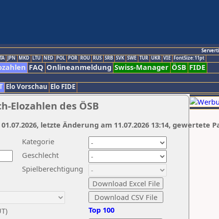
Servert
TA
JPN
MKD
LTU
NED
POL
POR
ROU
RUS
SRB
SVK
SWE
TUR
UKR
VIE
FontSize:11pt
ozahlen
FAQ
Onlineanmeldung
Swiss-Manager
ÖSB
FIDE
T
Elo Vorschau
Elo FIDE
ch-Elozahlen des ÖSB
 01.07.2026, letzte Änderung am 11.07.2026 13:14, gewertete P
Kategorie
Geschlecht
Spielberechtigung
Top 100
UT)