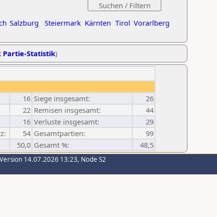
ch
Salzburg
Steiermark
Kärnten
Tirol
Vorarlberg
 Partie-Statistik
)
16
Siege insgesamt:
26
22
Remisen insgesamt:
44
16
Verluste insgesamt:
29
z:
54
Gesamtpartien:
99
50,0
Gesamt %:
48,5
-Version 14.07.2026 13:23, Node S2