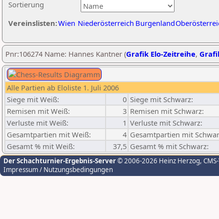
Sortierung
Vereinslisten:
Wien
Niederösterreich
Burgenland
Oberösterrei
Pnr:106274 Name: Hannes Kantner (
Grafik Elo-Zeitreihe
,
Grafi
Alle Partien ab Eloliste 1. Juli 2006
Siege mit Weiß:
0
Siege mit Schwarz:
Remisen mit Weiß:
3
Remisen mit Schwarz:
Verluste mit Weiß:
1
Verluste mit Schwarz:
Gesamtpartien mit Weiß:
4
Gesamtpartien mit Schwar
Gesamt % mit Weiß:
37,5
Gesamt % mit Schwarz:
Der Schachturnier-Ergebnis-Server
© 2006-2026 Heinz Herzog
, CMS
Impressum / Nutzungsbedingungen