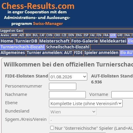
Logged on: Gast
Arabic
ARM
AZE
BIH
BUL
CAT
CHN
CRO
CZE
DEN
ENG
ESP
FAI
FIN
FRA
GER
GRE
INA
I
Home
TurnierDB
Meisterschaft
Foto-Galerie
Meldekartei
El
Turnierschach-Elozahl
Schnellschach-Elozahl
Allgemeines
Turnier anmelden: AUT
FIDE
Spieler anmelden
Elo AU
Willkommen bei den offiziellen Turnierscha
FIDE-Elolisten Stand
AUT-Elolisten Stand
6.936
Personennummer
Nachname
Vorname
Ebene
Bundesland
Spgem./Kreis/Verein
Nur "österreichische" Spieler (Land=A