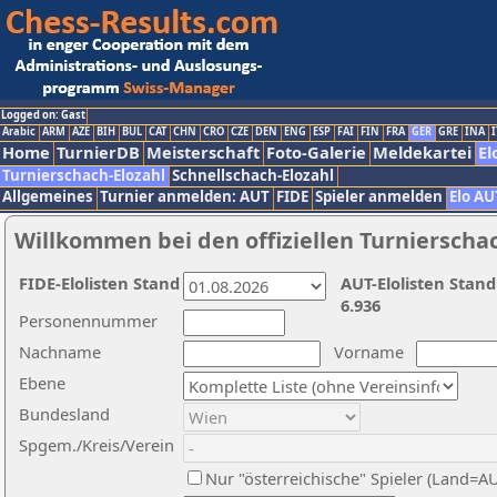
Logged on: Gast
Arabic
ARM
AZE
BIH
BUL
CAT
CHN
CRO
CZE
DEN
ENG
ESP
FAI
FIN
FRA
GER
GRE
INA
I
Home
TurnierDB
Meisterschaft
Foto-Galerie
Meldekartei
El
Turnierschach-Elozahl
Schnellschach-Elozahl
Allgemeines
Turnier anmelden: AUT
FIDE
Spieler anmelden
Elo AU
Willkommen bei den offiziellen Turnierscha
FIDE-Elolisten Stand
AUT-Elolisten Stand
6.936
Personennummer
Nachname
Vorname
Ebene
Bundesland
Spgem./Kreis/Verein
Nur "österreichische" Spieler (Land=A