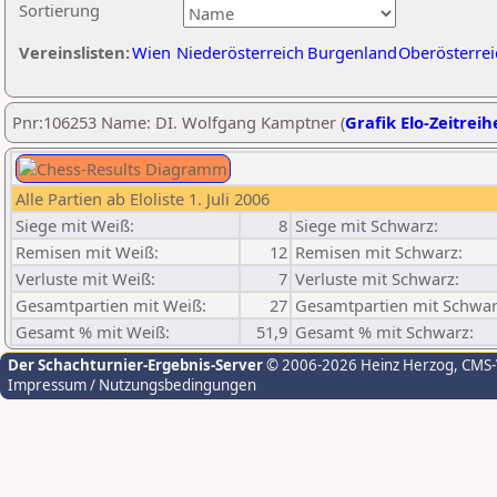
Sortierung
Vereinslisten:
Wien
Niederösterreich
Burgenland
Oberösterrei
Pnr:106253 Name: DI. Wolfgang Kamptner (
Grafik Elo-Zeitreih
Alle Partien ab Eloliste 1. Juli 2006
Siege mit Weiß:
8
Siege mit Schwarz:
Remisen mit Weiß:
12
Remisen mit Schwarz:
Verluste mit Weiß:
7
Verluste mit Schwarz:
Gesamtpartien mit Weiß:
27
Gesamtpartien mit Schwar
Gesamt % mit Weiß:
51,9
Gesamt % mit Schwarz:
Der Schachturnier-Ergebnis-Server
© 2006-2026 Heinz Herzog
, CMS
Impressum / Nutzungsbedingungen