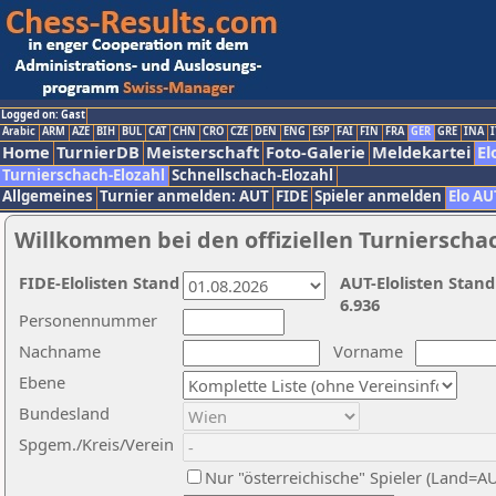
Logged on: Gast
Arabic
ARM
AZE
BIH
BUL
CAT
CHN
CRO
CZE
DEN
ENG
ESP
FAI
FIN
FRA
GER
GRE
INA
I
Home
TurnierDB
Meisterschaft
Foto-Galerie
Meldekartei
El
Turnierschach-Elozahl
Schnellschach-Elozahl
Allgemeines
Turnier anmelden: AUT
FIDE
Spieler anmelden
Elo AU
Willkommen bei den offiziellen Turnierscha
FIDE-Elolisten Stand
AUT-Elolisten Stand
6.936
Personennummer
Nachname
Vorname
Ebene
Bundesland
Spgem./Kreis/Verein
Nur "österreichische" Spieler (Land=A