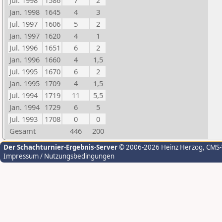
Jul. 1998
1586
7
2
Jan. 1998
1645
4
3
Jul. 1997
1606
5
2
Jan. 1997
1620
4
1
Jul. 1996
1651
6
2
Jan. 1996
1660
4
1,5
Jul. 1995
1670
6
2
Jan. 1995
1709
4
1,5
Jul. 1994
1719
11
5,5
Jan. 1994
1729
6
5
Jul. 1993
1708
0
0
Gesamt
446
200
Der Schachturnier-Ergebnis-Server
© 2006-2026 Heinz Herzog
, CMS
Impressum / Nutzungsbedingungen