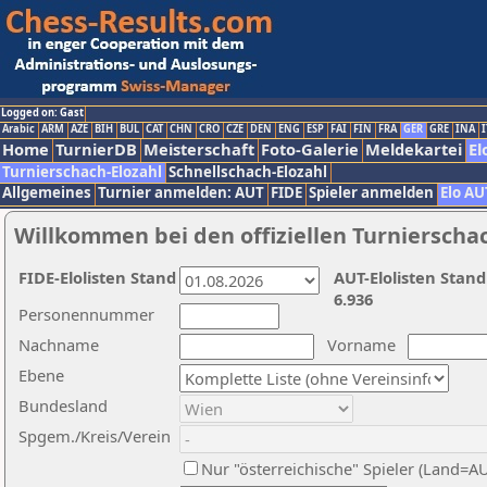
Logged on: Gast
Arabic
ARM
AZE
BIH
BUL
CAT
CHN
CRO
CZE
DEN
ENG
ESP
FAI
FIN
FRA
GER
GRE
INA
I
Home
TurnierDB
Meisterschaft
Foto-Galerie
Meldekartei
El
Turnierschach-Elozahl
Schnellschach-Elozahl
Allgemeines
Turnier anmelden: AUT
FIDE
Spieler anmelden
Elo AU
Willkommen bei den offiziellen Turnierscha
FIDE-Elolisten Stand
AUT-Elolisten Stand
6.936
Personennummer
Nachname
Vorname
Ebene
Bundesland
Spgem./Kreis/Verein
Nur "österreichische" Spieler (Land=A