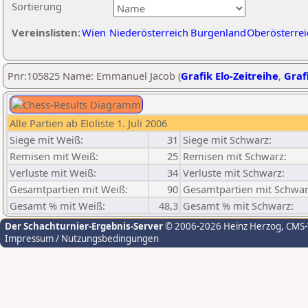
Sortierung
Vereinslisten:
Wien
Niederösterreich
Burgenland
Oberösterrei
Pnr:105825 Name: Emmanuel Jacob (
Grafik Elo-Zeitreihe
,
Grafi
Alle Partien ab Eloliste 1. Juli 2006
Siege mit Weiß:
31
Siege mit Schwarz:
Remisen mit Weiß:
25
Remisen mit Schwarz:
Verluste mit Weiß:
34
Verluste mit Schwarz:
Gesamtpartien mit Weiß:
90
Gesamtpartien mit Schwar
Gesamt % mit Weiß:
48,3
Gesamt % mit Schwarz:
Der Schachturnier-Ergebnis-Server
© 2006-2026 Heinz Herzog
, CMS
Impressum / Nutzungsbedingungen