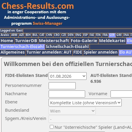
Logged on: Gast
Arabic
ARM
AZE
BIH
BUL
CAT
CHN
CRO
CZE
DEN
ENG
ESP
FAI
FIN
FRA
GER
GRE
INA
I
Home
TurnierDB
Meisterschaft
Foto-Galerie
Meldekartei
El
Turnierschach-Elozahl
Schnellschach-Elozahl
Allgemeines
Turnier anmelden: AUT
FIDE
Spieler anmelden
Elo AU
Willkommen bei den offiziellen Turnierscha
FIDE-Elolisten Stand
AUT-Elolisten Stand
6.936
Personennummer
Nachname
Vorname
Ebene
Bundesland
Spgem./Kreis/Verein
Nur "österreichische" Spieler (Land=A