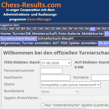
Logged on: Gast
Arabic
ARM
AZE
BIH
BUL
CAT
CHN
CRO
CZE
DEN
ENG
ESP
FAI
FIN
FRA
GER
GRE
INA
I
Home
TurnierDB
Meisterschaft
Foto-Galerie
Meldekartei
El
Turnierschach-Elozahl
Schnellschach-Elozahl
Allgemeines
Turnier anmelden: AUT
FIDE
Spieler anmelden
Elo AU
Willkommen bei den offiziellen Turnierscha
FIDE-Elolisten Stand
AUT-Elolisten Stand
6.936
Personennummer
Nachname
Vorname
Ebene
Bundesland
Spgem./Kreis/Verein
Nur "österreichische" Spieler (Land=A