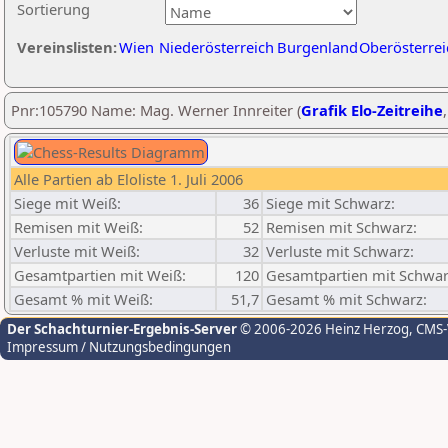
Sortierung
Vereinslisten:
Wien
Niederösterreich
Burgenland
Oberösterrei
Pnr:105790 Name: Mag. Werner Innreiter (
Grafik Elo-Zeitreihe
Alle Partien ab Eloliste 1. Juli 2006
Siege mit Weiß:
36
Siege mit Schwarz:
Remisen mit Weiß:
52
Remisen mit Schwarz:
Verluste mit Weiß:
32
Verluste mit Schwarz:
Gesamtpartien mit Weiß:
120
Gesamtpartien mit Schwar
Gesamt % mit Weiß:
51,7
Gesamt % mit Schwarz:
Der Schachturnier-Ergebnis-Server
© 2006-2026 Heinz Herzog
, CMS
Impressum / Nutzungsbedingungen