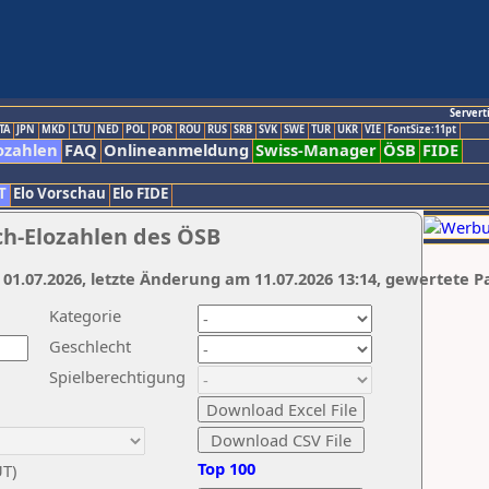
Servert
TA
JPN
MKD
LTU
NED
POL
POR
ROU
RUS
SRB
SVK
SWE
TUR
UKR
VIE
FontSize:11pt
ozahlen
FAQ
Onlineanmeldung
Swiss-Manager
ÖSB
FIDE
T
Elo Vorschau
Elo FIDE
ch-Elozahlen des ÖSB
 01.07.2026, letzte Änderung am 11.07.2026 13:14, gewertete P
Kategorie
Geschlecht
Spielberechtigung
Top 100
UT)