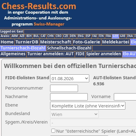
Logged on: Gast
Arabic
ARM
AZE
BIH
BUL
CAT
CHN
CRO
CZE
DEN
ENG
ESP
FAI
FIN
FRA
GER
GRE
INA
I
Home
TurnierDB
Meisterschaft
Foto-Galerie
Meldekartei
El
Turnierschach-Elozahl
Schnellschach-Elozahl
Allgemeines
Turnier anmelden: AUT
FIDE
Spieler anmelden
Elo AU
Willkommen bei den offiziellen Turnierscha
FIDE-Elolisten Stand
AUT-Elolisten Stand
6.936
Personennummer
Nachname
Vorname
Ebene
Bundesland
Spgem./Kreis/Verein
Nur "österreichische" Spieler (Land=A