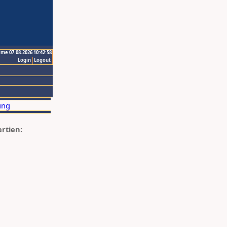
ime 07.08.2026 10:42:58
Login
Logout
artien: