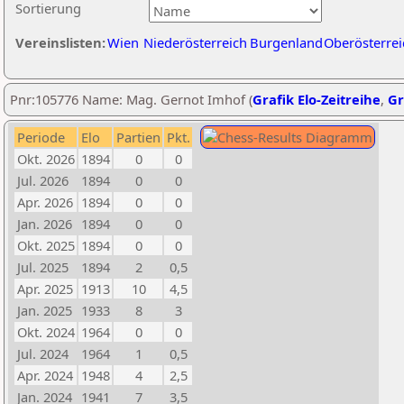
Sortierung
Vereinslisten:
Wien
Niederösterreich
Burgenland
Oberösterrei
Pnr:105776 Name: Mag. Gernot Imhof (
Grafik Elo-Zeitreihe
,
Gr
Periode
Elo
Partien
Pkt.
Okt. 2026
1894
0
0
Jul. 2026
1894
0
0
Apr. 2026
1894
0
0
Jan. 2026
1894
0
0
Okt. 2025
1894
0
0
Jul. 2025
1894
2
0,5
Apr. 2025
1913
10
4,5
Jan. 2025
1933
8
3
Okt. 2024
1964
0
0
Jul. 2024
1964
1
0,5
Apr. 2024
1948
4
2,5
Jan. 2024
1941
7
3,5