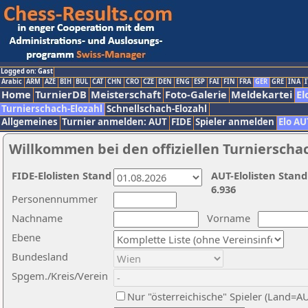
Logged on: Gast
Arabic
ARM
AZE
BIH
BUL
CAT
CHN
CRO
CZE
DEN
ENG
ESP
FAI
FIN
FRA
GER
GRE
INA
I
Home
TurnierDB
Meisterschaft
Foto-Galerie
Meldekartei
El
Turnierschach-Elozahl
Schnellschach-Elozahl
Allgemeines
Turnier anmelden: AUT
FIDE
Spieler anmelden
Elo AU
Willkommen bei den offiziellen Turnierscha
FIDE-Elolisten Stand
AUT-Elolisten Stand
6.936
Personennummer
Nachname
Vorname
Ebene
Bundesland
Spgem./Kreis/Verein
Nur "österreichische" Spieler (Land=A