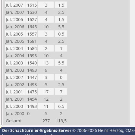
Jul. 2007
1615
3
1,5
Jan. 2007
1630
4
2,5
Jul. 2006
1627
4
1,5
Jan. 2006
1645
10
5,5
Jul. 2005
1557
3
0,5
Jan. 2005
1581
4
2,5
Jul. 2004
1584
2
1
Jan. 2004
1593
10
4
Jul. 2003
1540
13
5,5
Jan. 2003
1493
9
4
Jul. 2002
1447
3
0
Jan. 2002
1493
5
2,5
Jul. 2001
1475
17
7
Jan. 2001
1454
12
2
Jul. 2000
1493
11
6,5
Jan. 2000
0
5
2
Gesamt
277
113,5
Der Schachturnier-Ergebnis-Server
© 2006-2026 Heinz Herzog
, CMS