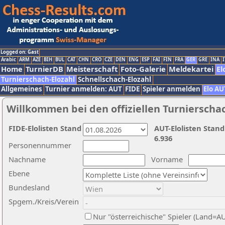
Logged on: Gast
Arabic
ARM
AZE
BIH
BUL
CAT
CHN
CRO
CZE
DEN
ENG
ESP
FAI
FIN
FRA
GER
GRE
INA
I
Home
TurnierDB
Meisterschaft
Foto-Galerie
Meldekartei
El
Turnierschach-Elozahl
Schnellschach-Elozahl
Allgemeines
Turnier anmelden: AUT
FIDE
Spieler anmelden
Elo AU
Willkommen bei den offiziellen Turnierscha
FIDE-Elolisten Stand
AUT-Elolisten Stand
6.936
Personennummer
Nachname
Vorname
Ebene
Bundesland
Spgem./Kreis/Verein
Nur "österreichische" Spieler (Land=A