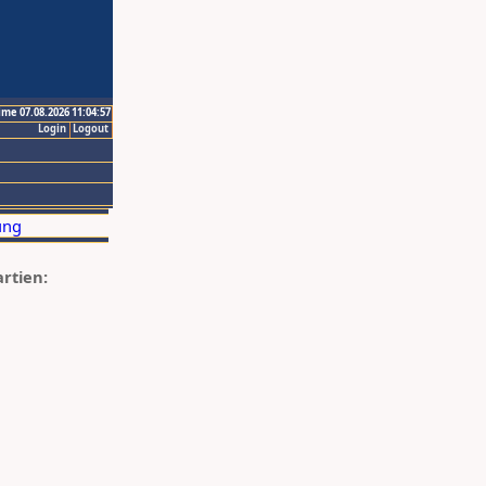
ime 07.08.2026 11:04:57
Login
Logout
artien: