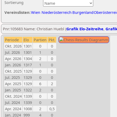
Sortierung
Vereinslisten:
Wien
Niederösterreich
Burgenland
Oberösterrei
Pnr:105683 Name: Christian Huebl (
Grafik Elo-Zeitreihe
,
Grafik
Periode
Elo
Partien
Pkt.
Okt. 2026
1301
0
0
Jul. 2026
1301
1
0
Apr. 2026
1304
2
0
Jan. 2026
1317
1
0
Okt. 2025
1329
0
0
Jul. 2025
1329
0
0
Apr. 2025
1329
6
2
Jan. 2025
1322
2
0
Okt. 2024
1339
0
0
Jul. 2024
1339
0
0
Apr. 2024
1008
2
0,5
Jan. 2024
999
4
0