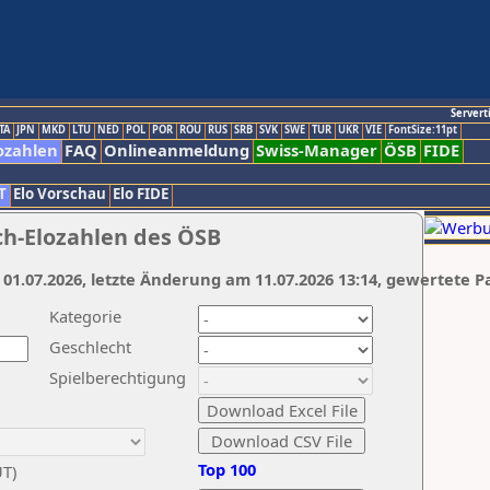
Servert
TA
JPN
MKD
LTU
NED
POL
POR
ROU
RUS
SRB
SVK
SWE
TUR
UKR
VIE
FontSize:11pt
ozahlen
FAQ
Onlineanmeldung
Swiss-Manager
ÖSB
FIDE
T
Elo Vorschau
Elo FIDE
ch-Elozahlen des ÖSB
 01.07.2026, letzte Änderung am 11.07.2026 13:14, gewertete P
Kategorie
Geschlecht
Spielberechtigung
Top 100
UT)