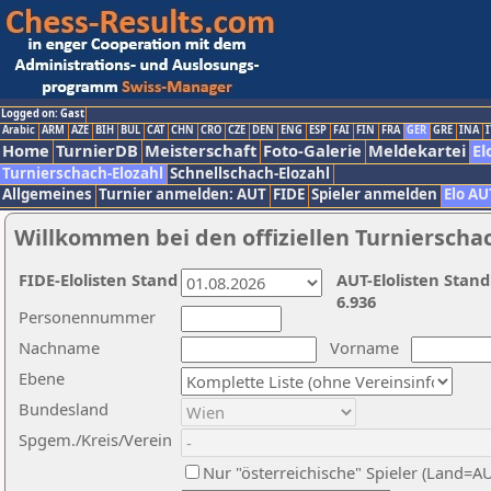
Logged on: Gast
Arabic
ARM
AZE
BIH
BUL
CAT
CHN
CRO
CZE
DEN
ENG
ESP
FAI
FIN
FRA
GER
GRE
INA
I
Home
TurnierDB
Meisterschaft
Foto-Galerie
Meldekartei
El
Turnierschach-Elozahl
Schnellschach-Elozahl
Allgemeines
Turnier anmelden: AUT
FIDE
Spieler anmelden
Elo AU
Willkommen bei den offiziellen Turnierscha
FIDE-Elolisten Stand
AUT-Elolisten Stand
6.936
Personennummer
Nachname
Vorname
Ebene
Bundesland
Spgem./Kreis/Verein
Nur "österreichische" Spieler (Land=A