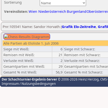
Sortierung
Vereinslisten:
Wien
Niederösterreich
Burgenland
Oberösterrei
Pnr:105541 Name: Sandor Horvath (
Grafik Elo-Zeitreihe
,
Grafik
Alle Partien ab Eloliste 1. Juli 2006
Siege mit Weiß:
6
Siege mit Schwarz:
Remisen mit Weiß:
21
Remisen mit Schwarz:
Verluste mit Weiß:
2
Verluste mit Schwarz:
Gesamtpartien mit Weiß:
29
Gesamtpartien mit Schwar
Gesamt % mit Weiß:
56,9
Gesamt % mit Schwarz:
Der Schachturnier-Ergebnis-Server
© 2006-2026 Heinz Herzog
, CMS
Impressum / Nutzungsbedingungen