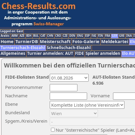
Logged on: Gast
Arabic
ARM
AZE
BIH
BUL
CAT
CHN
CRO
CZE
DEN
ENG
ESP
FAI
FIN
FRA
GER
GRE
INA
I
Home
TurnierDB
Meisterschaft
Foto-Galerie
Meldekartei
El
Turnierschach-Elozahl
Schnellschach-Elozahl
Allgemeines
Turnier anmelden: AUT
FIDE
Spieler anmelden
Elo AU
Willkommen bei den offiziellen Turnierscha
FIDE-Elolisten Stand
AUT-Elolisten Stand
6.936
Personennummer
Nachname
Vorname
Ebene
Bundesland
Spgem./Kreis/Verein
Nur "österreichische" Spieler (Land=A