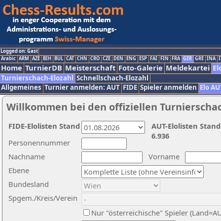
Logged on: Gast
Arabic
ARM
AZE
BIH
BUL
CAT
CHN
CRO
CZE
DEN
ENG
ESP
FAI
FIN
FRA
GER
GRE
INA
I
Home
TurnierDB
Meisterschaft
Foto-Galerie
Meldekartei
El
Turnierschach-Elozahl
Schnellschach-Elozahl
Allgemeines
Turnier anmelden: AUT
FIDE
Spieler anmelden
Elo AU
Willkommen bei den offiziellen Turnierscha
FIDE-Elolisten Stand
AUT-Elolisten Stand
6.936
Personennummer
Nachname
Vorname
Ebene
Bundesland
Spgem./Kreis/Verein
Nur "österreichische" Spieler (Land=A