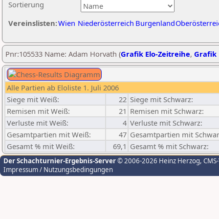
Sortierung
Vereinslisten:
Wien
Niederösterreich
Burgenland
Oberösterrei
Pnr:105533 Name: Adam Horvath (
Grafik Elo-Zeitreihe
,
Grafik 
Alle Partien ab Eloliste 1. Juli 2006
Siege mit Weiß:
22
Siege mit Schwarz:
Remisen mit Weiß:
21
Remisen mit Schwarz:
Verluste mit Weiß:
4
Verluste mit Schwarz:
Gesamtpartien mit Weiß:
47
Gesamtpartien mit Schwar
Gesamt % mit Weiß:
69,1
Gesamt % mit Schwarz:
Der Schachturnier-Ergebnis-Server
© 2006-2026 Heinz Herzog
, CMS
Impressum / Nutzungsbedingungen