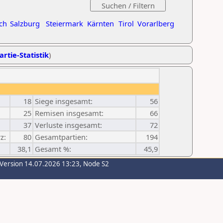
ch
Salzburg
Steiermark
Kärnten
Tirol
Vorarlberg
artie-Statistik
)
18
Siege insgesamt:
56
25
Remisen insgesamt:
66
37
Verluste insgesamt:
72
z:
80
Gesamtpartien:
194
38,1
Gesamt %:
45,9
-Version 14.07.2026 13:23, Node S2