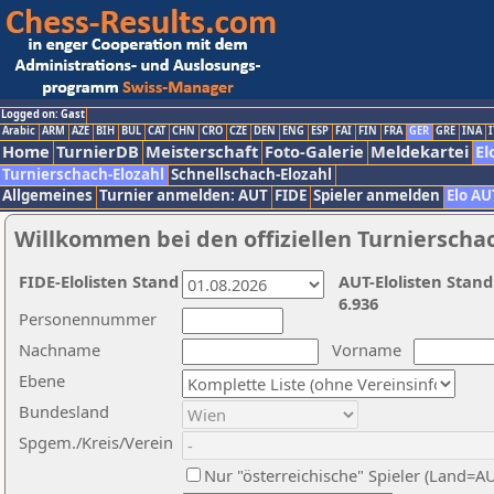
Logged on: Gast
Arabic
ARM
AZE
BIH
BUL
CAT
CHN
CRO
CZE
DEN
ENG
ESP
FAI
FIN
FRA
GER
GRE
INA
I
Home
TurnierDB
Meisterschaft
Foto-Galerie
Meldekartei
El
Turnierschach-Elozahl
Schnellschach-Elozahl
Allgemeines
Turnier anmelden: AUT
FIDE
Spieler anmelden
Elo AU
Willkommen bei den offiziellen Turnierscha
FIDE-Elolisten Stand
AUT-Elolisten Stand
6.936
Personennummer
Nachname
Vorname
Ebene
Bundesland
Spgem./Kreis/Verein
Nur "österreichische" Spieler (Land=A