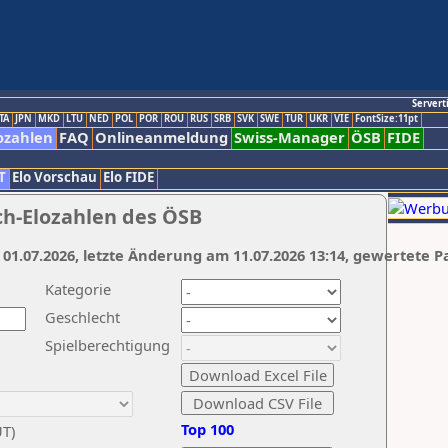
Servert
TA
JPN
MKD
LTU
NED
POL
POR
ROU
RUS
SRB
SVK
SWE
TUR
UKR
VIE
FontSize:11pt
ozahlen
FAQ
Onlineanmeldung
Swiss-Manager
ÖSB
FIDE
T
Elo Vorschau
Elo FIDE
ch-Elozahlen des ÖSB
 01.07.2026, letzte Änderung am 11.07.2026 13:14, gewertete P
Kategorie
Geschlecht
Spielberechtigung
Top 100
UT)