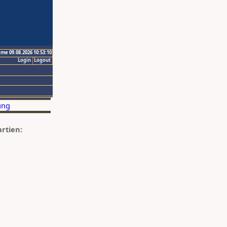
ime 09.08.2026 10:53:10
Login
Logout
artien: