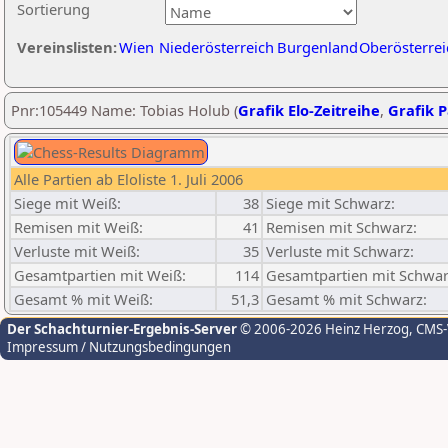
Sortierung
Vereinslisten:
Wien
Niederösterreich
Burgenland
Oberösterrei
Pnr:105449 Name: Tobias Holub (
Grafik Elo-Zeitreihe
,
Grafik P
Alle Partien ab Eloliste 1. Juli 2006
Siege mit Weiß:
38
Siege mit Schwarz:
Remisen mit Weiß:
41
Remisen mit Schwarz:
Verluste mit Weiß:
35
Verluste mit Schwarz:
Gesamtpartien mit Weiß:
114
Gesamtpartien mit Schwar
Gesamt % mit Weiß:
51,3
Gesamt % mit Schwarz:
Der Schachturnier-Ergebnis-Server
© 2006-2026 Heinz Herzog
, CMS
Impressum / Nutzungsbedingungen