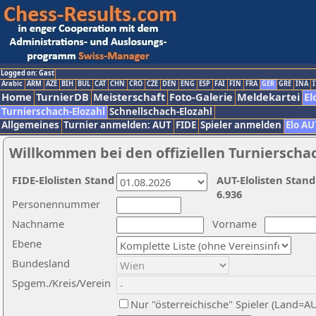
Logged on: Gast
Arabic
ARM
AZE
BIH
BUL
CAT
CHN
CRO
CZE
DEN
ENG
ESP
FAI
FIN
FRA
GER
GRE
INA
I
Home
TurnierDB
Meisterschaft
Foto-Galerie
Meldekartei
El
Turnierschach-Elozahl
Schnellschach-Elozahl
Allgemeines
Turnier anmelden: AUT
FIDE
Spieler anmelden
Elo AU
Willkommen bei den offiziellen Turnierscha
FIDE-Elolisten Stand
AUT-Elolisten Stand
6.936
Personennummer
Nachname
Vorname
Ebene
Bundesland
Spgem./Kreis/Verein
Nur "österreichische" Spieler (Land=A