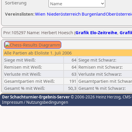
Sortierung
Vereinslisten:
Wien
Niederösterreich
Burgenland
Oberösterrei
Pnr:105297 Name: Herbert Hoesch (
Grafik Elo-Zeitreihe
,
Grafik
Alle Partien ab Eloliste 1. Juli 2006
Siege mit Weiß:
64
Siege mit Schwarz:
Remisen mit Weiß:
64
Remisen mit Schwarz:
Verluste mit Weiß:
63
Verluste mit Schwarz:
Gesamtpartien mit Weiß:
191
Gesamtpartien mit Schwar
Gesamt % mit Weiß:
50,3
Gesamt % mit Schwarz:
Der Schachturnier-Ergebnis-Server
© 2006-2026 Heinz Herzog
, CMS
Impressum / Nutzungsbedingungen