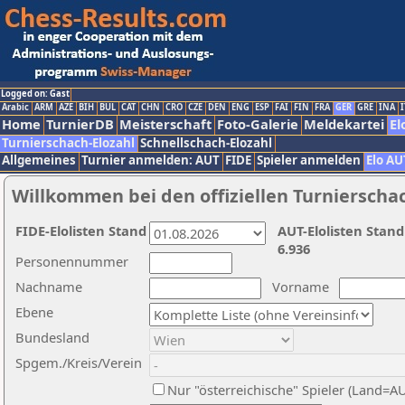
Logged on: Gast
Arabic
ARM
AZE
BIH
BUL
CAT
CHN
CRO
CZE
DEN
ENG
ESP
FAI
FIN
FRA
GER
GRE
INA
I
Home
TurnierDB
Meisterschaft
Foto-Galerie
Meldekartei
El
Turnierschach-Elozahl
Schnellschach-Elozahl
Allgemeines
Turnier anmelden: AUT
FIDE
Spieler anmelden
Elo AU
Willkommen bei den offiziellen Turnierscha
FIDE-Elolisten Stand
AUT-Elolisten Stand
6.936
Personennummer
Nachname
Vorname
Ebene
Bundesland
Spgem./Kreis/Verein
Nur "österreichische" Spieler (Land=A