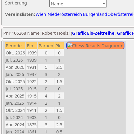
Sortierung
Vereinslisten:
Wien
Niederösterreich
Burgenland
Oberösterrei
Pnr:105268 Name: Robert Hoelzl (
Grafik Elo-Zeitreihe
,
Grafik P
Periode
Elo
Partien
Pkt.
Okt. 2026
1939
0
0
Jul. 2026
1939
1
1
Apr. 2026
1931
5
2,5
Jan. 2026
1937
3
2
Okt. 2025
1922
2
1,5
Jul. 2025
1915
0
0
Apr. 2025
1915
4
2
Jan. 2025
1914
2
1
Okt. 2024
1911
2
1,5
Jul. 2024
1903
1
0
Apr. 2024
1875
3
2,5
Jan. 2024
1861
1
0,5