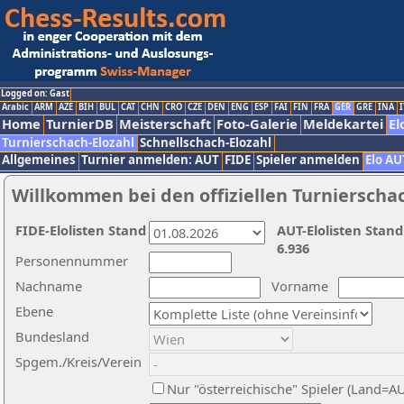
Logged on: Gast
Arabic
ARM
AZE
BIH
BUL
CAT
CHN
CRO
CZE
DEN
ENG
ESP
FAI
FIN
FRA
GER
GRE
INA
I
Home
TurnierDB
Meisterschaft
Foto-Galerie
Meldekartei
El
Turnierschach-Elozahl
Schnellschach-Elozahl
Allgemeines
Turnier anmelden: AUT
FIDE
Spieler anmelden
Elo AU
Willkommen bei den offiziellen Turnierscha
FIDE-Elolisten Stand
AUT-Elolisten Stand
6.936
Personennummer
Nachname
Vorname
Ebene
Bundesland
Spgem./Kreis/Verein
Nur "österreichische" Spieler (Land=A