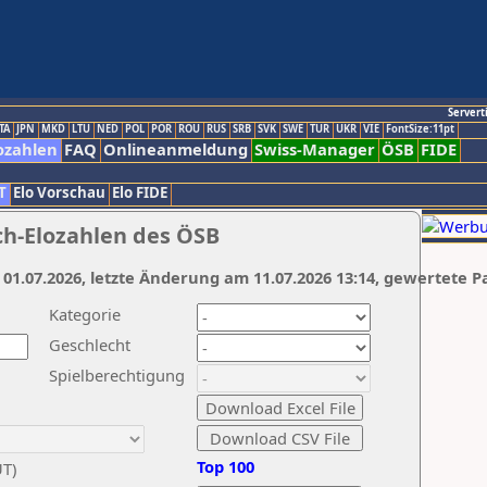
Servert
TA
JPN
MKD
LTU
NED
POL
POR
ROU
RUS
SRB
SVK
SWE
TUR
UKR
VIE
FontSize:11pt
ozahlen
FAQ
Onlineanmeldung
Swiss-Manager
ÖSB
FIDE
T
Elo Vorschau
Elo FIDE
ch-Elozahlen des ÖSB
 01.07.2026, letzte Änderung am 11.07.2026 13:14, gewertete P
Kategorie
Geschlecht
Spielberechtigung
Top 100
UT)