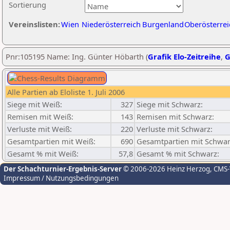
Sortierung
Vereinslisten:
Wien
Niederösterreich
Burgenland
Oberösterrei
Pnr:105195 Name: Ing. Günter Höbarth (
Grafik Elo-Zeitreihe
,
G
Alle Partien ab Eloliste 1. Juli 2006
Siege mit Weiß:
327
Siege mit Schwarz:
Remisen mit Weiß:
143
Remisen mit Schwarz:
Verluste mit Weiß:
220
Verluste mit Schwarz:
Gesamtpartien mit Weiß:
690
Gesamtpartien mit Schwar
Gesamt % mit Weiß:
57,8
Gesamt % mit Schwarz:
Der Schachturnier-Ergebnis-Server
© 2006-2026 Heinz Herzog
, CMS
Impressum / Nutzungsbedingungen