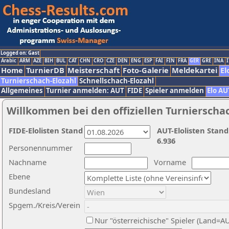
Logged on: Gast
Arabic
ARM
AZE
BIH
BUL
CAT
CHN
CRO
CZE
DEN
ENG
ESP
FAI
FIN
FRA
GER
GRE
INA
I
Home
TurnierDB
Meisterschaft
Foto-Galerie
Meldekartei
El
Turnierschach-Elozahl
Schnellschach-Elozahl
Allgemeines
Turnier anmelden: AUT
FIDE
Spieler anmelden
Elo AU
Willkommen bei den offiziellen Turnierscha
FIDE-Elolisten Stand
AUT-Elolisten Stand
6.936
Personennummer
Nachname
Vorname
Ebene
Bundesland
Spgem./Kreis/Verein
Nur "österreichische" Spieler (Land=A