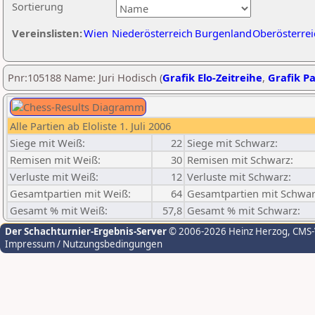
Sortierung
Vereinslisten:
Wien
Niederösterreich
Burgenland
Oberösterrei
Pnr:105188 Name: Juri Hodisch (
Grafik Elo-Zeitreihe
,
Grafik Pa
Alle Partien ab Eloliste 1. Juli 2006
Siege mit Weiß:
22
Siege mit Schwarz:
Remisen mit Weiß:
30
Remisen mit Schwarz:
Verluste mit Weiß:
12
Verluste mit Schwarz:
Gesamtpartien mit Weiß:
64
Gesamtpartien mit Schwar
Gesamt % mit Weiß:
57,8
Gesamt % mit Schwarz:
Der Schachturnier-Ergebnis-Server
© 2006-2026 Heinz Herzog
, CMS
Impressum / Nutzungsbedingungen