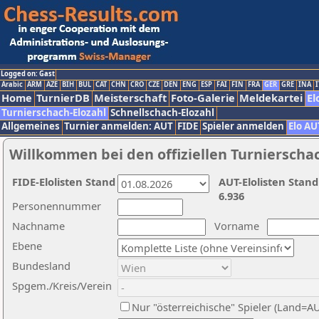
Logged on: Gast
Arabic
ARM
AZE
BIH
BUL
CAT
CHN
CRO
CZE
DEN
ENG
ESP
FAI
FIN
FRA
GER
GRE
INA
I
Home
TurnierDB
Meisterschaft
Foto-Galerie
Meldekartei
El
Turnierschach-Elozahl
Schnellschach-Elozahl
Allgemeines
Turnier anmelden: AUT
FIDE
Spieler anmelden
Elo AU
Willkommen bei den offiziellen Turnierscha
FIDE-Elolisten Stand
AUT-Elolisten Stand
6.936
Personennummer
Nachname
Vorname
Ebene
Bundesland
Spgem./Kreis/Verein
Nur "österreichische" Spieler (Land=A