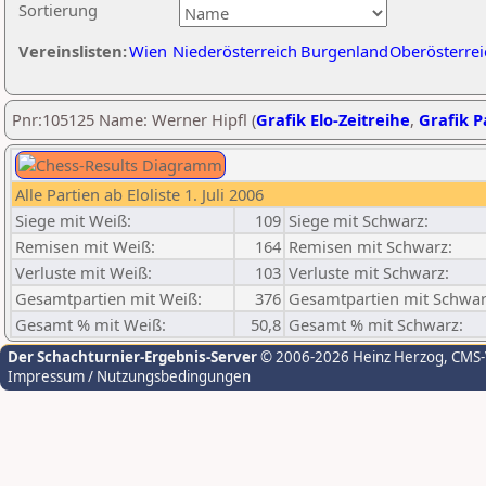
Sortierung
Vereinslisten:
Wien
Niederösterreich
Burgenland
Oberösterrei
Pnr:105125 Name: Werner Hipfl (
Grafik Elo-Zeitreihe
,
Grafik Pa
Alle Partien ab Eloliste 1. Juli 2006
Siege mit Weiß:
109
Siege mit Schwarz:
Remisen mit Weiß:
164
Remisen mit Schwarz:
Verluste mit Weiß:
103
Verluste mit Schwarz:
Gesamtpartien mit Weiß:
376
Gesamtpartien mit Schwar
Gesamt % mit Weiß:
50,8
Gesamt % mit Schwarz:
Der Schachturnier-Ergebnis-Server
© 2006-2026 Heinz Herzog
, CMS
Impressum / Nutzungsbedingungen