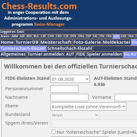
Logged on: Gast
Arabic
ARM
AZE
BIH
BUL
CAT
CHN
CRO
CZE
DEN
ENG
ESP
FAI
FIN
FRA
GER
GRE
INA
I
Home
TurnierDB
Meisterschaft
Foto-Galerie
Meldekartei
El
Turnierschach-Elozahl
Schnellschach-Elozahl
Allgemeines
Turnier anmelden: AUT
FIDE
Spieler anmelden
Elo AU
Willkommen bei den offiziellen Turnierscha
FIDE-Elolisten Stand
AUT-Elolisten Stand
6.936
Personennummer
Nachname
Vorname
Ebene
Bundesland
Spgem./Kreis/Verein
Nur "österreichische" Spieler (Land=A