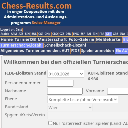
Logged on: Gast
Arabic
ARM
AZE
BIH
BUL
CAT
CHN
CRO
CZE
DEN
ENG
ESP
FAI
FIN
FRA
GER
GRE
INA
I
Home
TurnierDB
Meisterschaft
Foto-Galerie
Meldekartei
El
Turnierschach-Elozahl
Schnellschach-Elozahl
Allgemeines
Turnier anmelden: AUT
FIDE
Spieler anmelden
Elo AU
Willkommen bei den offiziellen Turnierscha
FIDE-Elolisten Stand
AUT-Elolisten Stand
6.936
Personennummer
Nachname
Vorname
Ebene
Bundesland
Spgem./Kreis/Verein
Nur "österreichische" Spieler (Land=A