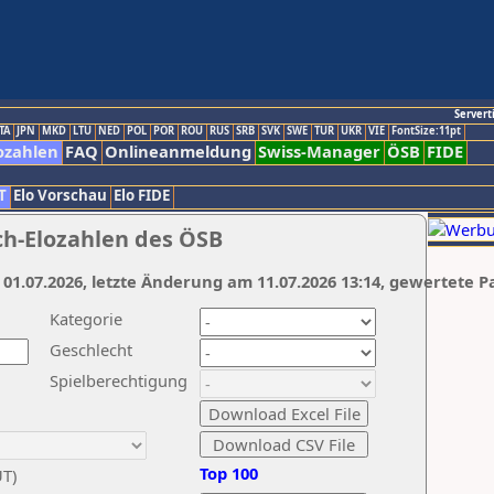
Servert
TA
JPN
MKD
LTU
NED
POL
POR
ROU
RUS
SRB
SVK
SWE
TUR
UKR
VIE
FontSize:11pt
ozahlen
FAQ
Onlineanmeldung
Swiss-Manager
ÖSB
FIDE
T
Elo Vorschau
Elo FIDE
ch-Elozahlen des ÖSB
 01.07.2026, letzte Änderung am 11.07.2026 13:14, gewertete P
Kategorie
Geschlecht
Spielberechtigung
Top 100
UT)