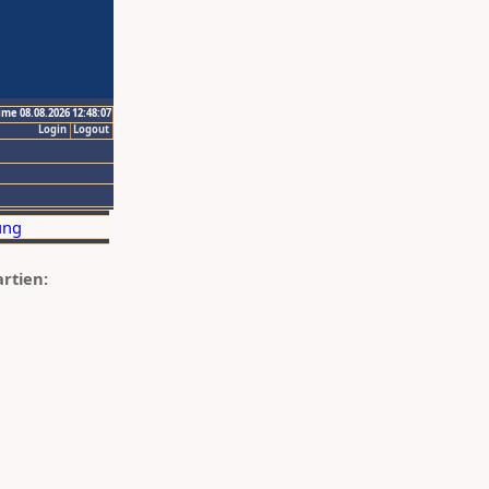
ime 08.08.2026 12:48:07
Login
Logout
artien: