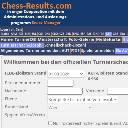
Logged on: Gast
Arabic
ARM
AZE
BIH
BUL
CAT
CHN
CRO
CZE
DEN
ENG
ESP
FAI
FIN
FRA
GER
GRE
INA
I
Home
TurnierDB
Meisterschaft
Foto-Galerie
Meldekartei
El
Turnierschach-Elozahl
Schnellschach-Elozahl
Allgemeines
Turnier anmelden: AUT
FIDE
Spieler anmelden
Elo AU
Willkommen bei den offiziellen Turnierscha
FIDE-Elolisten Stand
AUT-Elolisten Stand
6.936
Personennummer
Nachname
Vorname
Ebene
Bundesland
Spgem./Kreis/Verein
Nur "österreichische" Spieler (Land=A