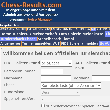
Logged on: Gast
Arabic
ARM
AZE
BIH
BUL
CAT
CHN
CRO
CZE
DEN
ENG
ESP
FAI
FIN
FRA
GER
GRE
INA
I
Home
TurnierDB
Meisterschaft
Foto-Galerie
Meldekartei
El
Turnierschach-Elozahl
Schnellschach-Elozahl
Allgemeines
Turnier anmelden: AUT
FIDE
Spieler anmelden
Elo AU
Willkommen bei den offiziellen Turnierscha
FIDE-Elolisten Stand
AUT-Elolisten Stand
6.936
Personennummer
Nachname
Vorname
Ebene
Bundesland
Spgem./Kreis/Verein
Nur "österreichische" Spieler (Land=A