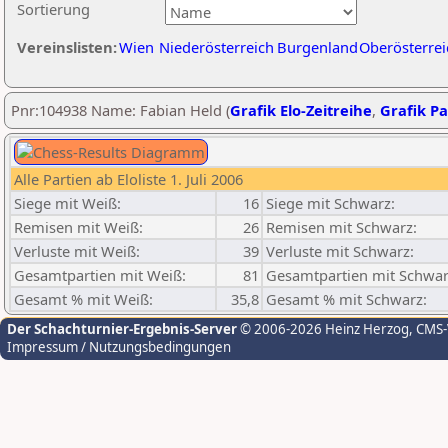
Sortierung
Vereinslisten:
Wien
Niederösterreich
Burgenland
Oberösterrei
Pnr:104938 Name: Fabian Held (
Grafik Elo-Zeitreihe
,
Grafik Pa
Alle Partien ab Eloliste 1. Juli 2006
Siege mit Weiß:
16
Siege mit Schwarz:
Remisen mit Weiß:
26
Remisen mit Schwarz:
Verluste mit Weiß:
39
Verluste mit Schwarz:
Gesamtpartien mit Weiß:
81
Gesamtpartien mit Schwar
Gesamt % mit Weiß:
35,8
Gesamt % mit Schwarz:
Der Schachturnier-Ergebnis-Server
© 2006-2026 Heinz Herzog
, CMS
Impressum / Nutzungsbedingungen