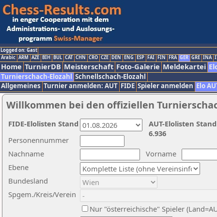
Logged on: Gast
Arabic
ARM
AZE
BIH
BUL
CAT
CHN
CRO
CZE
DEN
ENG
ESP
FAI
FIN
FRA
GER
GRE
INA
I
Home
TurnierDB
Meisterschaft
Foto-Galerie
Meldekartei
El
Turnierschach-Elozahl
Schnellschach-Elozahl
Allgemeines
Turnier anmelden: AUT
FIDE
Spieler anmelden
Elo AU
Willkommen bei den offiziellen Turnierscha
FIDE-Elolisten Stand
AUT-Elolisten Stand
6.936
Personennummer
Nachname
Vorname
Ebene
Bundesland
Spgem./Kreis/Verein
Nur "österreichische" Spieler (Land=A