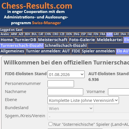
Logged on: Gast
Arabic
ARM
AZE
BIH
BUL
CAT
CHN
CRO
CZE
DEN
ENG
ESP
FAI
FIN
FRA
GER
GRE
INA
I
Home
TurnierDB
Meisterschaft
Foto-Galerie
Meldekartei
El
Turnierschach-Elozahl
Schnellschach-Elozahl
Allgemeines
Turnier anmelden: AUT
FIDE
Spieler anmelden
Elo AU
Willkommen bei den offiziellen Turnierscha
FIDE-Elolisten Stand
AUT-Elolisten Stand
6.936
Personennummer
Nachname
Vorname
Ebene
Bundesland
Spgem./Kreis/Verein
Nur "österreichische" Spieler (Land=A