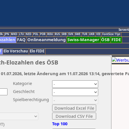
Servert
TA
JPN
MKD
LTU
NED
POL
POR
ROU
RUS
SRB
SVK
SWE
TUR
UKR
VIE
FontSize:11pt
ozahlen
FAQ
Onlineanmeldung
Swiss-Manager
ÖSB
FIDE
T
Elo Vorschau
Elo FIDE
ch-Elozahlen des ÖSB
 01.07.2026, letzte Änderung am 11.07.2026 13:14, gewertete P
Kategorie
Geschlecht
Spielberechtigung
Top 100
UT)