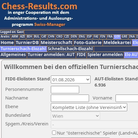
Logged on: Gast
Arabic
ARM
AZE
BIH
BUL
CAT
CHN
CRO
CZE
DEN
ENG
ESP
FAI
FIN
FRA
GER
GRE
INA
I
Home
TurnierDB
Meisterschaft
Foto-Galerie
Meldekartei
El
Turnierschach-Elozahl
Schnellschach-Elozahl
Allgemeines
Turnier anmelden: AUT
FIDE
Spieler anmelden
Elo AU
Willkommen bei den offiziellen Turnierscha
FIDE-Elolisten Stand
AUT-Elolisten Stand
6.936
Personennummer
Nachname
Vorname
Ebene
Bundesland
Spgem./Kreis/Verein
Nur "österreichische" Spieler (Land=A