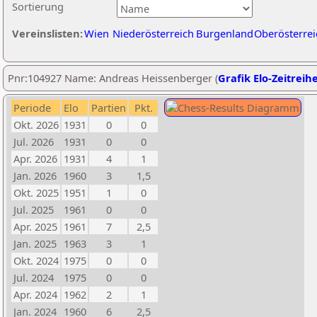
Sortierung
Vereinslisten:
Wien
Niederösterreich
Burgenland
Oberösterrei
Pnr:104927 Name: Andreas Heissenberger (
Grafik Elo-Zeitreih
Periode
Elo
Partien
Pkt.
Okt. 2026
1931
0
0
Jul. 2026
1931
0
0
Apr. 2026
1931
4
1
Jan. 2026
1960
3
1,5
Okt. 2025
1951
1
0
Jul. 2025
1961
0
0
Apr. 2025
1961
7
2,5
Jan. 2025
1963
3
1
Okt. 2024
1975
0
0
Jul. 2024
1975
0
0
Apr. 2024
1962
2
1
Jan. 2024
1960
6
2,5