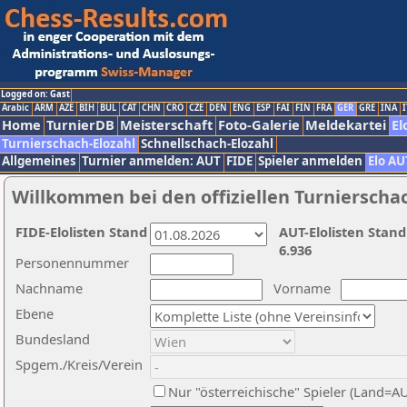
Logged on: Gast
Arabic
ARM
AZE
BIH
BUL
CAT
CHN
CRO
CZE
DEN
ENG
ESP
FAI
FIN
FRA
GER
GRE
INA
I
Home
TurnierDB
Meisterschaft
Foto-Galerie
Meldekartei
El
Turnierschach-Elozahl
Schnellschach-Elozahl
Allgemeines
Turnier anmelden: AUT
FIDE
Spieler anmelden
Elo AU
Willkommen bei den offiziellen Turnierscha
FIDE-Elolisten Stand
AUT-Elolisten Stand
6.936
Personennummer
Nachname
Vorname
Ebene
Bundesland
Spgem./Kreis/Verein
Nur "österreichische" Spieler (Land=A