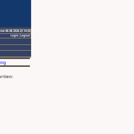
ime 06.08.2026 22:14:02
Login
Logout
artien: