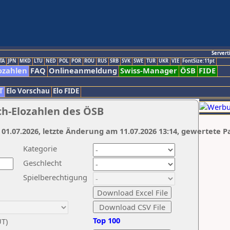
Servert
TA
JPN
MKD
LTU
NED
POL
POR
ROU
RUS
SRB
SVK
SWE
TUR
UKR
VIE
FontSize:11pt
ozahlen
FAQ
Onlineanmeldung
Swiss-Manager
ÖSB
FIDE
T
Elo Vorschau
Elo FIDE
ch-Elozahlen des ÖSB
 01.07.2026, letzte Änderung am 11.07.2026 13:14, gewertete P
Kategorie
Geschlecht
Spielberechtigung
Top 100
UT)