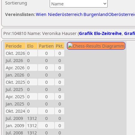
Sortierung
Vereinslisten:
Wien
Niederösterreich
Burgenland
Oberösterrei
Pnr:104810 Name: Veronika Hauser (
Grafik Elo-Zeitreihe
,
Grafi
Periode
Elo
Partien
Pkt.
Okt. 2026
0
0
0
Jul. 2026
0
0
0
Apr. 2026
0
0
0
Jan. 2026
0
0
0
Okt. 2025
0
0
0
Jul. 2025
0
0
0
Apr. 2025
0
0
0
Jan. 2025
0
0
0
Okt. 2024
0
0
0
Jul. 2009
1312
0
0
Jan. 2009
1312
0
0
Jul. 2008
1312
0
0