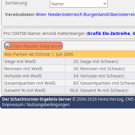
Sortierung
Vereinslisten:
Wien
Niederösterreich
Burgenland
Oberösterrei
Pnr:104758 Name: Arnold Hattenberger (
Grafik Elo-Zeitreihe
,
G
Alle Partien ab Eloliste 1. Juli 2006
Siege mit Weiß:
25
Siege mit Schwarz:
Remisen mit Weiß:
34
Remisen mit Schwarz:
Verluste mit Weiß:
24
Verluste mit Schwarz:
Gesamtpartien mit Weiß:
83
Gesamtpartien mit Schwar
Gesamt % mit Weiß:
50,6
Gesamt % mit Schwarz:
Der Schachturnier-Ergebnis-Server
© 2006-2026 Heinz Herzog
, CMS
Impressum / Nutzungsbedingungen