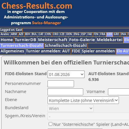
Logged on: Gast
Arabic
ARM
AZE
BIH
BUL
CAT
CHN
CRO
CZE
DEN
ENG
ESP
FAI
FIN
FRA
GER
GRE
INA
I
Home
TurnierDB
Meisterschaft
Foto-Galerie
Meldekartei
El
Turnierschach-Elozahl
Schnellschach-Elozahl
Allgemeines
Turnier anmelden: AUT
FIDE
Spieler anmelden
Elo AU
Willkommen bei den offiziellen Turnierscha
FIDE-Elolisten Stand
AUT-Elolisten Stand
6.936
Personennummer
Nachname
Vorname
Ebene
Bundesland
Spgem./Kreis/Verein
Nur "österreichische" Spieler (Land=A