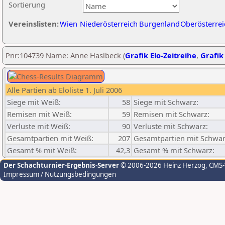
Sortierung
Vereinslisten:
Wien
Niederösterreich
Burgenland
Oberösterrei
Pnr:104739 Name: Anne Haslbeck (
Grafik Elo-Zeitreihe
,
Grafik 
Alle Partien ab Eloliste 1. Juli 2006
Siege mit Weiß:
58
Siege mit Schwarz:
Remisen mit Weiß:
59
Remisen mit Schwarz:
Verluste mit Weiß:
90
Verluste mit Schwarz:
Gesamtpartien mit Weiß:
207
Gesamtpartien mit Schwar
Gesamt % mit Weiß:
42,3
Gesamt % mit Schwarz:
Der Schachturnier-Ergebnis-Server
© 2006-2026 Heinz Herzog
, CMS
Impressum / Nutzungsbedingungen