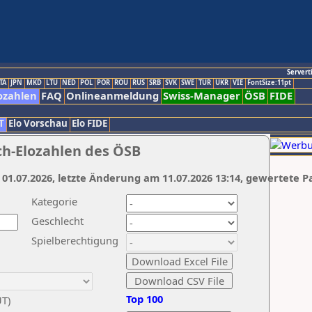
Servert
TA
JPN
MKD
LTU
NED
POL
POR
ROU
RUS
SRB
SVK
SWE
TUR
UKR
VIE
FontSize:11pt
ozahlen
FAQ
Onlineanmeldung
Swiss-Manager
ÖSB
FIDE
T
Elo Vorschau
Elo FIDE
ch-Elozahlen des ÖSB
 01.07.2026, letzte Änderung am 11.07.2026 13:14, gewertete P
Kategorie
Geschlecht
Spielberechtigung
Top 100
UT)