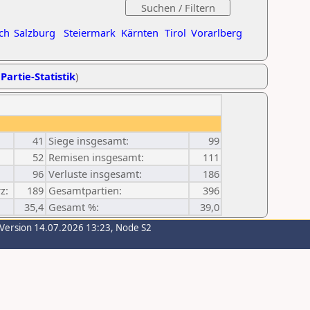
ch
Salzburg
Steiermark
Kärnten
Tirol
Vorarlberg
Partie-Statistik
)
41
Siege insgesamt:
99
52
Remisen insgesamt:
111
96
Verluste insgesamt:
186
z:
189
Gesamtpartien:
396
35,4
Gesamt %:
39,0
-Version 14.07.2026 13:23, Node S2