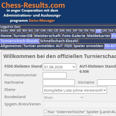
Logged on: Gast
Arabic
ARM
AZE
BIH
BUL
CAT
CHN
CRO
CZE
DEN
ENG
ESP
FAI
FIN
FRA
GER
GRE
INA
I
Home
TurnierDB
Meisterschaft
Foto-Galerie
Meldekartei
El
Turnierschach-Elozahl
Schnellschach-Elozahl
Allgemeines
Turnier anmelden: AUT
FIDE
Spieler anmelden
Elo AU
Willkommen bei den offiziellen Turnierscha
FIDE-Elolisten Stand
AUT-Elolisten Stand
6.936
Personennummer
Nachname
Vorname
Ebene
Bundesland
Spgem./Kreis/Verein
Nur "österreichische" Spieler (Land=A