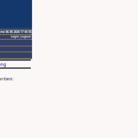
ime 06.08.2026 17:45:55
Login
Logout
artien: