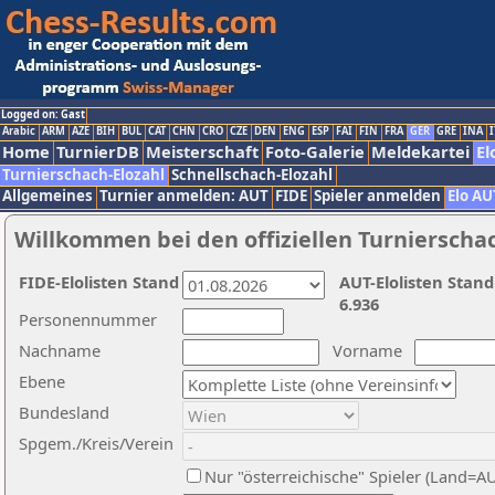
Logged on: Gast
Arabic
ARM
AZE
BIH
BUL
CAT
CHN
CRO
CZE
DEN
ENG
ESP
FAI
FIN
FRA
GER
GRE
INA
I
Home
TurnierDB
Meisterschaft
Foto-Galerie
Meldekartei
El
Turnierschach-Elozahl
Schnellschach-Elozahl
Allgemeines
Turnier anmelden: AUT
FIDE
Spieler anmelden
Elo AU
Willkommen bei den offiziellen Turnierscha
FIDE-Elolisten Stand
AUT-Elolisten Stand
6.936
Personennummer
Nachname
Vorname
Ebene
Bundesland
Spgem./Kreis/Verein
Nur "österreichische" Spieler (Land=A