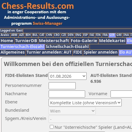
Logged on: Gast
Arabic
ARM
AZE
BIH
BUL
CAT
CHN
CRO
CZE
DEN
ENG
ESP
FAI
FIN
FRA
GER
GRE
INA
I
Home
TurnierDB
Meisterschaft
Foto-Galerie
Meldekartei
El
Turnierschach-Elozahl
Schnellschach-Elozahl
Allgemeines
Turnier anmelden: AUT
FIDE
Spieler anmelden
Elo AU
Willkommen bei den offiziellen Turnierscha
FIDE-Elolisten Stand
AUT-Elolisten Stand
6.936
Personennummer
Nachname
Vorname
Ebene
Bundesland
Spgem./Kreis/Verein
Nur "österreichische" Spieler (Land=A