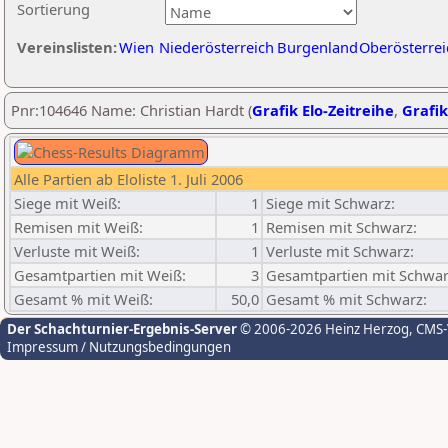
Sortierung
Vereinslisten:
Wien
Niederösterreich
Burgenland
Oberösterrei
Pnr:104646 Name: Christian Hardt (
Grafik Elo-Zeitreihe
,
Grafik
Alle Partien ab Eloliste 1. Juli 2006
Siege mit Weiß:
1
Siege mit Schwarz:
Remisen mit Weiß:
1
Remisen mit Schwarz:
Verluste mit Weiß:
1
Verluste mit Schwarz:
Gesamtpartien mit Weiß:
3
Gesamtpartien mit Schwar
Gesamt % mit Weiß:
50,0
Gesamt % mit Schwarz:
Der Schachturnier-Ergebnis-Server
© 2006-2026 Heinz Herzog
, CMS
Impressum / Nutzungsbedingungen