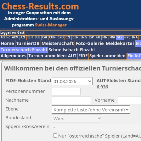
Logged on: Gast
Arabic
ARM
AZE
BIH
BUL
CAT
CHN
CRO
CZE
DEN
ENG
ESP
FAI
FIN
FRA
GER
GRE
INA
I
Home
TurnierDB
Meisterschaft
Foto-Galerie
Meldekartei
El
Turnierschach-Elozahl
Schnellschach-Elozahl
Allgemeines
Turnier anmelden: AUT
FIDE
Spieler anmelden
Elo AU
Willkommen bei den offiziellen Turnierscha
FIDE-Elolisten Stand
AUT-Elolisten Stand
6.936
Personennummer
Nachname
Vorname
Ebene
Bundesland
Spgem./Kreis/Verein
Nur "österreichische" Spieler (Land=A