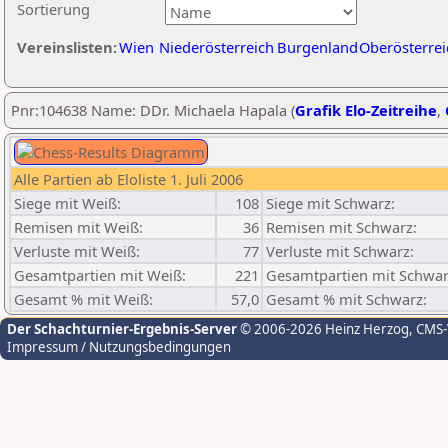
Sortierung
Vereinslisten:
Wien
Niederösterreich
Burgenland
Oberösterrei
Pnr:104638 Name: DDr. Michaela Hapala (
Grafik Elo-Zeitreihe
,
Alle Partien ab Eloliste 1. Juli 2006
Siege mit Weiß:
108
Siege mit Schwarz:
Remisen mit Weiß:
36
Remisen mit Schwarz:
Verluste mit Weiß:
77
Verluste mit Schwarz:
Gesamtpartien mit Weiß:
221
Gesamtpartien mit Schwar
Gesamt % mit Weiß:
57,0
Gesamt % mit Schwarz:
Der Schachturnier-Ergebnis-Server
© 2006-2026 Heinz Herzog
, CMS
Impressum / Nutzungsbedingungen