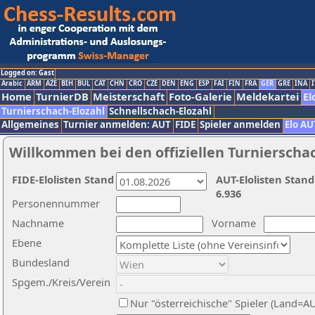
Logged on: Gast
Arabic
ARM
AZE
BIH
BUL
CAT
CHN
CRO
CZE
DEN
ENG
ESP
FAI
FIN
FRA
GER
GRE
INA
I
Home
TurnierDB
Meisterschaft
Foto-Galerie
Meldekartei
El
Turnierschach-Elozahl
Schnellschach-Elozahl
Allgemeines
Turnier anmelden: AUT
FIDE
Spieler anmelden
Elo AU
Willkommen bei den offiziellen Turnierscha
FIDE-Elolisten Stand
AUT-Elolisten Stand
6.936
Personennummer
Nachname
Vorname
Ebene
Bundesland
Spgem./Kreis/Verein
Nur "österreichische" Spieler (Land=A