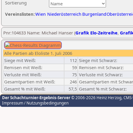
Sortierung
Vereinslisten:
Wien
Niederösterreich
Burgenland
Oberösterrei
Pnr:104633 Name: Michael Hanser (
Grafik Elo-Zeitreihe
,
Grafik
Alle Partien ab Eloliste 1. Juli 2006
Siege mit Weiß:
112
Siege mit Schwarz:
Remisen mit Weiß:
59
Remisen mit Schwarz:
Verluste mit Weiß:
75
Verluste mit Schwarz:
Gesamtpartien mit Weiß:
246
Gesamtpartien mit Schwar
Gesamt % mit Weiß:
57,5
Gesamt % mit Schwarz:
Der Schachturnier-Ergebnis-Server
© 2006-2026 Heinz Herzog
, CMS
Impressum / Nutzungsbedingungen