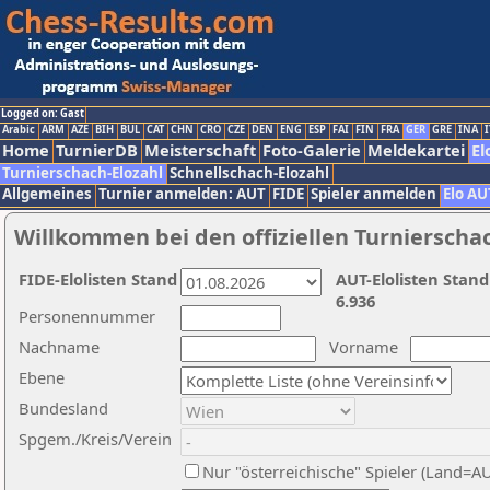
Logged on: Gast
Arabic
ARM
AZE
BIH
BUL
CAT
CHN
CRO
CZE
DEN
ENG
ESP
FAI
FIN
FRA
GER
GRE
INA
I
Home
TurnierDB
Meisterschaft
Foto-Galerie
Meldekartei
El
Turnierschach-Elozahl
Schnellschach-Elozahl
Allgemeines
Turnier anmelden: AUT
FIDE
Spieler anmelden
Elo AU
Willkommen bei den offiziellen Turnierscha
FIDE-Elolisten Stand
AUT-Elolisten Stand
6.936
Personennummer
Nachname
Vorname
Ebene
Bundesland
Spgem./Kreis/Verein
Nur "österreichische" Spieler (Land=A