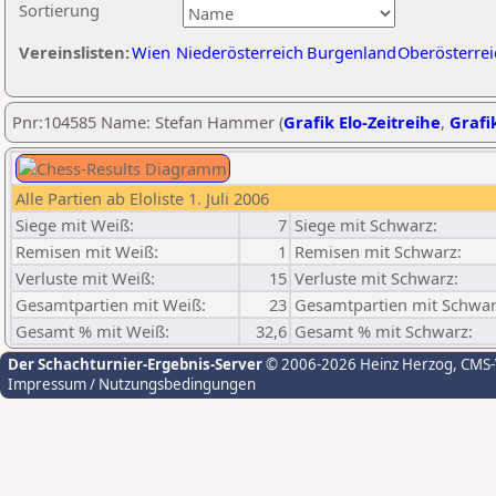
Sortierung
Vereinslisten:
Wien
Niederösterreich
Burgenland
Oberösterrei
Pnr:104585 Name: Stefan Hammer (
Grafik Elo-Zeitreihe
,
Grafik
Alle Partien ab Eloliste 1. Juli 2006
Siege mit Weiß:
7
Siege mit Schwarz:
Remisen mit Weiß:
1
Remisen mit Schwarz:
Verluste mit Weiß:
15
Verluste mit Schwarz:
Gesamtpartien mit Weiß:
23
Gesamtpartien mit Schwar
Gesamt % mit Weiß:
32,6
Gesamt % mit Schwarz:
Der Schachturnier-Ergebnis-Server
© 2006-2026 Heinz Herzog
, CMS
Impressum / Nutzungsbedingungen