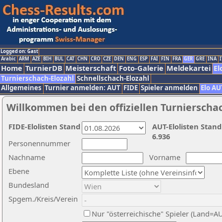
Logged on: Gast
Arabic
ARM
AZE
BIH
BUL
CAT
CHN
CRO
CZE
DEN
ENG
ESP
FAI
FIN
FRA
GER
GRE
INA
I
Home
TurnierDB
Meisterschaft
Foto-Galerie
Meldekartei
El
Turnierschach-Elozahl
Schnellschach-Elozahl
Allgemeines
Turnier anmelden: AUT
FIDE
Spieler anmelden
Elo AU
Willkommen bei den offiziellen Turnierscha
FIDE-Elolisten Stand
AUT-Elolisten Stand
6.936
Personennummer
Nachname
Vorname
Ebene
Bundesland
Spgem./Kreis/Verein
Nur "österreichische" Spieler (Land=A