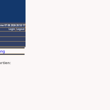
ime 07.08.2026 20:53:17
Login
Logout
artien: