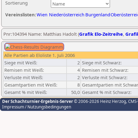
Sortierung
Vereinslisten:
Wien
Niederösterreich
Burgenland
Oberösterrei
Pnr:104394 Name: Matthias Hadolt (
Grafik Elo-Zeitreihe
,
Grafi
Alle Partien ab Eloliste 1. Juli 2006
Siege mit Weiß:
2
Siege mit Schwarz:
Remisen mit Weiß:
4
Remisen mit Schwarz:
Verluste mit Weiß:
2
Verluste mit Schwarz:
Gesamtpartien mit Weiß:
8
Gesamtpartien mit Schwar
Gesamt % mit Weiß:
50,0
Gesamt % mit Schwarz:
Der Schachturnier-Ergebnis-Server
© 2006-2026 Heinz Herzog
, CMS
Impressum / Nutzungsbedingungen