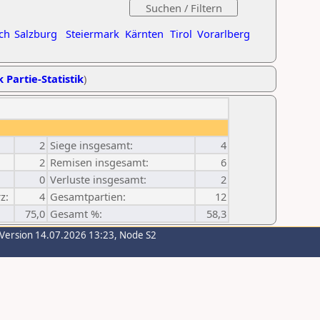
ch
Salzburg
Steiermark
Kärnten
Tirol
Vorarlberg
k Partie-Statistik
)
2
Siege insgesamt:
4
2
Remisen insgesamt:
6
0
Verluste insgesamt:
2
z:
4
Gesamtpartien:
12
75,0
Gesamt %:
58,3
-Version 14.07.2026 13:23, Node S2