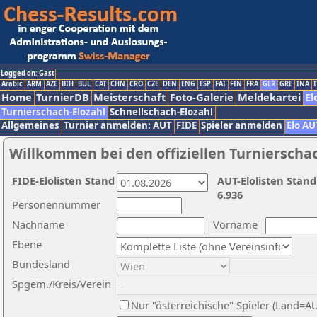
Logged on: Gast
Arabic
ARM
AZE
BIH
BUL
CAT
CHN
CRO
CZE
DEN
ENG
ESP
FAI
FIN
FRA
GER
GRE
INA
I
Home
TurnierDB
Meisterschaft
Foto-Galerie
Meldekartei
El
Turnierschach-Elozahl
Schnellschach-Elozahl
Allgemeines
Turnier anmelden: AUT
FIDE
Spieler anmelden
Elo AU
Willkommen bei den offiziellen Turnierscha
FIDE-Elolisten Stand
AUT-Elolisten Stand
6.936
Personennummer
Nachname
Vorname
Ebene
Bundesland
Spgem./Kreis/Verein
Nur "österreichische" Spieler (Land=A