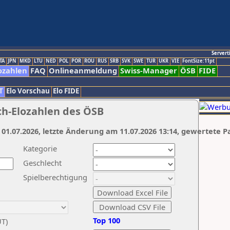
Servert
TA
JPN
MKD
LTU
NED
POL
POR
ROU
RUS
SRB
SVK
SWE
TUR
UKR
VIE
FontSize:11pt
ozahlen
FAQ
Onlineanmeldung
Swiss-Manager
ÖSB
FIDE
T
Elo Vorschau
Elo FIDE
ch-Elozahlen des ÖSB
 01.07.2026, letzte Änderung am 11.07.2026 13:14, gewertete P
Kategorie
Geschlecht
Spielberechtigung
Top 100
UT)