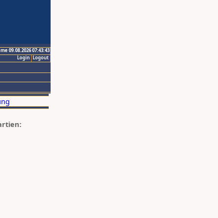
ime 09.08.2026 07:43:43
Login
Logout
artien: