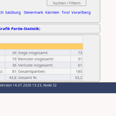
ch
Salzburg
Steiermark
Kärnten
Tirol
Vorarlberg
rafik Partie-Statistik
)
26
Siege insgesamt:
73
19
Remisen insgesamt:
51
36
Verluste insgesamt:
61
z:
81
Gesamtpartien:
185
43,8
Gesamt %:
53,2
-Version 14.07.2026 13:23, Node S2