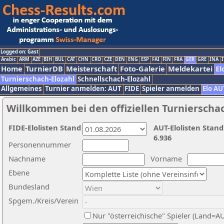
Logged on: Gast
Arabic
ARM
AZE
BIH
BUL
CAT
CHN
CRO
CZE
DEN
ENG
ESP
FAI
FIN
FRA
GER
GRE
INA
I
Home
TurnierDB
Meisterschaft
Foto-Galerie
Meldekartei
El
Turnierschach-Elozahl
Schnellschach-Elozahl
Allgemeines
Turnier anmelden: AUT
FIDE
Spieler anmelden
Elo AU
Willkommen bei den offiziellen Turnierscha
FIDE-Elolisten Stand
AUT-Elolisten Stand
6.936
Personennummer
Nachname
Vorname
Ebene
Bundesland
Spgem./Kreis/Verein
Nur "österreichische" Spieler (Land=A