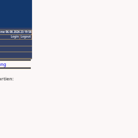
ime 06.08.2026 23:19:58
Login
Logout
artien: