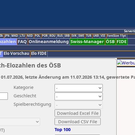
Servert
TA
JPN
MKD
LTU
NED
POL
POR
ROU
RUS
SRB
SVK
SWE
TUR
UKR
VIE
FontSize:11pt
ozahlen
FAQ
Onlineanmeldung
Swiss-Manager
ÖSB
FIDE
T
Elo Vorschau
Elo FIDE
ch-Elozahlen des ÖSB
 01.07.2026, letzte Änderung am 11.07.2026 13:14, gewertete P
Kategorie
Geschlecht
Spielberechtigung
Top 100
UT)