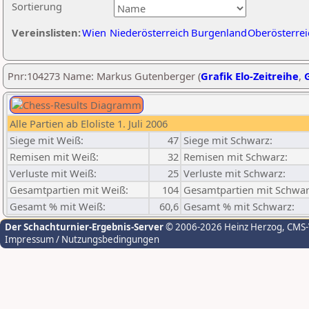
Sortierung
Vereinslisten:
Wien
Niederösterreich
Burgenland
Oberösterrei
Pnr:104273 Name: Markus Gutenberger (
Grafik Elo-Zeitreihe
,
G
Alle Partien ab Eloliste 1. Juli 2006
Siege mit Weiß:
47
Siege mit Schwarz:
Remisen mit Weiß:
32
Remisen mit Schwarz:
Verluste mit Weiß:
25
Verluste mit Schwarz:
Gesamtpartien mit Weiß:
104
Gesamtpartien mit Schwar
Gesamt % mit Weiß:
60,6
Gesamt % mit Schwarz:
Der Schachturnier-Ergebnis-Server
© 2006-2026 Heinz Herzog
, CMS
Impressum / Nutzungsbedingungen