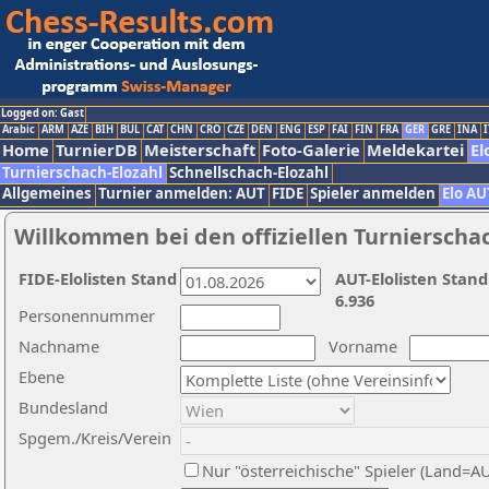
Logged on: Gast
Arabic
ARM
AZE
BIH
BUL
CAT
CHN
CRO
CZE
DEN
ENG
ESP
FAI
FIN
FRA
GER
GRE
INA
I
Home
TurnierDB
Meisterschaft
Foto-Galerie
Meldekartei
El
Turnierschach-Elozahl
Schnellschach-Elozahl
Allgemeines
Turnier anmelden: AUT
FIDE
Spieler anmelden
Elo AU
Willkommen bei den offiziellen Turnierscha
FIDE-Elolisten Stand
AUT-Elolisten Stand
6.936
Personennummer
Nachname
Vorname
Ebene
Bundesland
Spgem./Kreis/Verein
Nur "österreichische" Spieler (Land=A