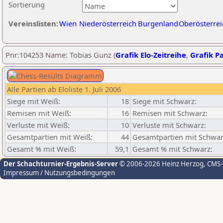
Sortierung
Vereinslisten:
Wien
Niederösterreich
Burgenland
Oberösterrei
Pnr:104253 Name: Tobias Gunz (
Grafik Elo-Zeitreihe
,
Grafik Pa
Alle Partien ab Eloliste 1. Juli 2006
Siege mit Weiß:
18
Siege mit Schwarz:
Remisen mit Weiß:
16
Remisen mit Schwarz:
Verluste mit Weiß:
10
Verluste mit Schwarz:
Gesamtpartien mit Weiß:
44
Gesamtpartien mit Schwar
Gesamt % mit Weiß:
59,1
Gesamt % mit Schwarz:
Der Schachturnier-Ergebnis-Server
© 2006-2026 Heinz Herzog
, CMS
Impressum / Nutzungsbedingungen