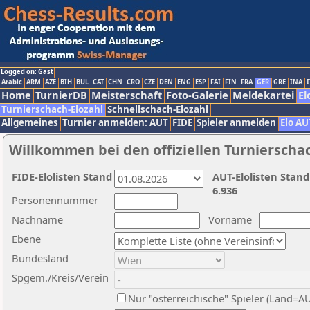
Logged on: Gast
Arabic
ARM
AZE
BIH
BUL
CAT
CHN
CRO
CZE
DEN
ENG
ESP
FAI
FIN
FRA
GER
GRE
INA
I
Home
TurnierDB
Meisterschaft
Foto-Galerie
Meldekartei
El
Turnierschach-Elozahl
Schnellschach-Elozahl
Allgemeines
Turnier anmelden: AUT
FIDE
Spieler anmelden
Elo AU
Willkommen bei den offiziellen Turnierscha
FIDE-Elolisten Stand
AUT-Elolisten Stand
6.936
Personennummer
Nachname
Vorname
Ebene
Bundesland
Spgem./Kreis/Verein
Nur "österreichische" Spieler (Land=A