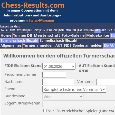
Logged on: Gast
Arabic
ARM
AZE
BIH
BUL
CAT
CHN
CRO
CZE
DEN
ENG
ESP
FAI
FIN
FRA
GER
GRE
INA
I
Home
TurnierDB
Meisterschaft
Foto-Galerie
Meldekartei
El
Turnierschach-Elozahl
Schnellschach-Elozahl
Allgemeines
Turnier anmelden: AUT
FIDE
Spieler anmelden
Elo AU
Willkommen bei den offiziellen Turnierscha
FIDE-Elolisten Stand
AUT-Elolisten Stand
6.936
Personennummer
Nachname
Vorname
Ebene
Bundesland
Spgem./Kreis/Verein
Nur "österreichische" Spieler (Land=A