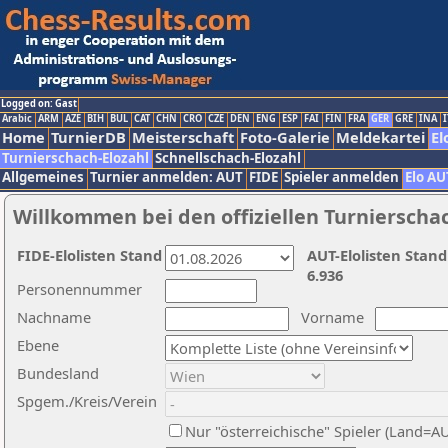
Logged on: Gast
Arabic
ARM
AZE
BIH
BUL
CAT
CHN
CRO
CZE
DEN
ENG
ESP
FAI
FIN
FRA
GER
GRE
INA
I
Home
TurnierDB
Meisterschaft
Foto-Galerie
Meldekartei
El
Turnierschach-Elozahl
Schnellschach-Elozahl
Allgemeines
Turnier anmelden: AUT
FIDE
Spieler anmelden
Elo AU
Willkommen bei den offiziellen Turnierscha
FIDE-Elolisten Stand
AUT-Elolisten Stand
6.936
Personennummer
Nachname
Vorname
Ebene
Bundesland
Spgem./Kreis/Verein
Nur "österreichische" Spieler (Land=A