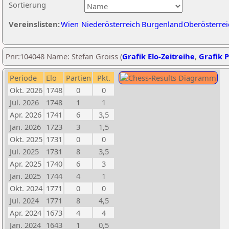
Sortierung
Vereinslisten:
Wien
Niederösterreich
Burgenland
Oberösterrei
Pnr:104048 Name: Stefan Groiss (
Grafik Elo-Zeitreihe
,
Grafik P
Periode
Elo
Partien
Pkt.
Okt. 2026
1748
0
0
Jul. 2026
1748
1
1
Apr. 2026
1741
6
3,5
Jan. 2026
1723
3
1,5
Okt. 2025
1731
0
0
Jul. 2025
1731
8
3,5
Apr. 2025
1740
6
3
Jan. 2025
1744
4
1
Okt. 2024
1771
0
0
Jul. 2024
1771
8
4,5
Apr. 2024
1673
4
4
Jan. 2024
1643
1
0,5