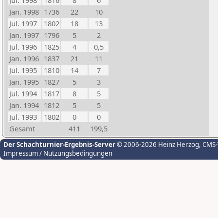
Jul. 1998
1816
8
6
Jan. 1998
1736
22
10
Jul. 1997
1802
18
13
Jan. 1997
1796
5
2
Jul. 1996
1825
4
0,5
Jan. 1996
1837
21
11
Jul. 1995
1810
14
7
Jan. 1995
1827
5
3
Jul. 1994
1817
8
5
Jan. 1994
1812
5
5
Jul. 1993
1802
0
0
Gesamt
411
199,5
Der Schachturnier-Ergebnis-Server
© 2006-2026 Heinz Herzog
, CMS
Impressum / Nutzungsbedingungen