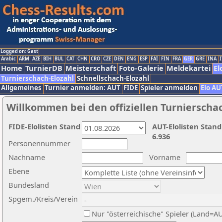
Logged on: Gast
Arabic
ARM
AZE
BIH
BUL
CAT
CHN
CRO
CZE
DEN
ENG
ESP
FAI
FIN
FRA
GER
GRE
INA
I
Home
TurnierDB
Meisterschaft
Foto-Galerie
Meldekartei
El
Turnierschach-Elozahl
Schnellschach-Elozahl
Allgemeines
Turnier anmelden: AUT
FIDE
Spieler anmelden
Elo AU
Willkommen bei den offiziellen Turnierscha
FIDE-Elolisten Stand
AUT-Elolisten Stand
6.936
Personennummer
Nachname
Vorname
Ebene
Bundesland
Spgem./Kreis/Verein
Nur "österreichische" Spieler (Land=A