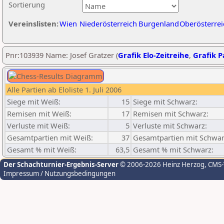
Sortierung
Vereinslisten:
Wien
Niederösterreich
Burgenland
Oberösterrei
Pnr:103939 Name: Josef Gratzer (
Grafik Elo-Zeitreihe
,
Grafik Pa
Alle Partien ab Eloliste 1. Juli 2006
Siege mit Weiß:
15
Siege mit Schwarz:
Remisen mit Weiß:
17
Remisen mit Schwarz:
Verluste mit Weiß:
5
Verluste mit Schwarz:
Gesamtpartien mit Weiß:
37
Gesamtpartien mit Schwar
Gesamt % mit Weiß:
63,5
Gesamt % mit Schwarz:
Der Schachturnier-Ergebnis-Server
© 2006-2026 Heinz Herzog
, CMS
Impressum / Nutzungsbedingungen