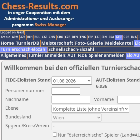
Logged on: Gast
Arabic
ARM
AZE
BIH
BUL
CAT
CHN
CRO
CZE
DEN
ENG
ESP
FAI
FIN
FRA
GER
GRE
INA
I
Home
TurnierDB
Meisterschaft
Foto-Galerie
Meldekartei
El
Turnierschach-Elozahl
Schnellschach-Elozahl
Allgemeines
Turnier anmelden: AUT
FIDE
Spieler anmelden
Elo AU
Willkommen bei den offiziellen Turnierscha
FIDE-Elolisten Stand
AUT-Elolisten Stand
6.936
Personennummer
Nachname
Vorname
Ebene
Bundesland
Spgem./Kreis/Verein
Nur "österreichische" Spieler (Land=A