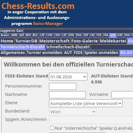
Logged on: Gast
Arabic
ARM
AZE
BIH
BUL
CAT
CHN
CRO
CZE
DEN
ENG
ESP
FAI
FIN
FRA
GER
GRE
INA
I
Home
TurnierDB
Meisterschaft
Foto-Galerie
Meldekartei
El
Turnierschach-Elozahl
Schnellschach-Elozahl
Allgemeines
Turnier anmelden: AUT
FIDE
Spieler anmelden
Elo AU
Willkommen bei den offiziellen Turnierscha
FIDE-Elolisten Stand
AUT-Elolisten Stand
6.936
Personennummer
Nachname
Vorname
Ebene
Bundesland
Spgem./Kreis/Verein
Nur "österreichische" Spieler (Land=A