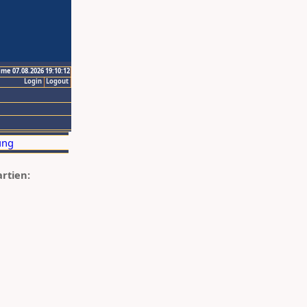
ime 07.08.2026 19:10:12
Login
Logout
artien: