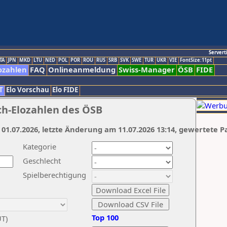
Servert
TA
JPN
MKD
LTU
NED
POL
POR
ROU
RUS
SRB
SVK
SWE
TUR
UKR
VIE
FontSize:11pt
ozahlen
FAQ
Onlineanmeldung
Swiss-Manager
ÖSB
FIDE
T
Elo Vorschau
Elo FIDE
ch-Elozahlen des ÖSB
 01.07.2026, letzte Änderung am 11.07.2026 13:14, gewertete P
Kategorie
Geschlecht
Spielberechtigung
Top 100
UT)