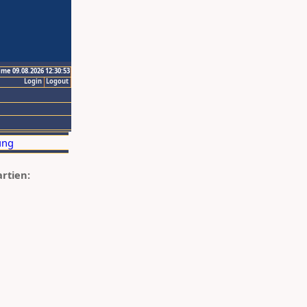
ime 09.08.2026 12:30:53
Login
Logout
artien: