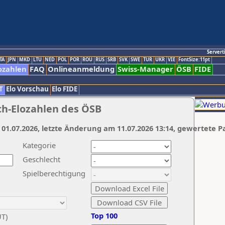
Servert
TA
JPN
MKD
LTU
NED
POL
POR
ROU
RUS
SRB
SVK
SWE
TUR
UKR
VIE
FontSize:11pt
ozahlen
FAQ
Onlineanmeldung
Swiss-Manager
ÖSB
FIDE
T
Elo Vorschau
Elo FIDE
ch-Elozahlen des ÖSB
 01.07.2026, letzte Änderung am 11.07.2026 13:14, gewertete P
Kategorie
Geschlecht
Spielberechtigung
Top 100
UT)