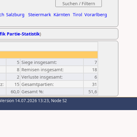
ch
Salzburg
Steiermark
Kärnten
Tirol
Vorarlberg
ik Partie-Statistik
)
5
Siege insgesamt:
7
8
Remisen insgesamt:
18
2
Verluste insgesamt:
6
z:
15
Gesamtpartien:
31
60,0
Gesamt %:
51,6
-Version 14.07.2026 13:23, Node S2