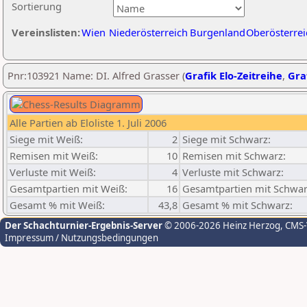
Sortierung
Vereinslisten:
Wien
Niederösterreich
Burgenland
Oberösterrei
Pnr:103921 Name: DI. Alfred Grasser (
Grafik Elo-Zeitreihe
,
Graf
Alle Partien ab Eloliste 1. Juli 2006
Siege mit Weiß:
2
Siege mit Schwarz:
Remisen mit Weiß:
10
Remisen mit Schwarz:
Verluste mit Weiß:
4
Verluste mit Schwarz:
Gesamtpartien mit Weiß:
16
Gesamtpartien mit Schwar
Gesamt % mit Weiß:
43,8
Gesamt % mit Schwarz:
Der Schachturnier-Ergebnis-Server
© 2006-2026 Heinz Herzog
, CMS
Impressum / Nutzungsbedingungen