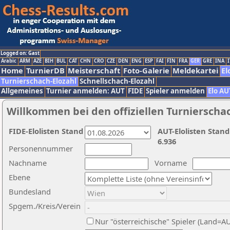
Logged on: Gast
Arabic
ARM
AZE
BIH
BUL
CAT
CHN
CRO
CZE
DEN
ENG
ESP
FAI
FIN
FRA
GER
GRE
INA
I
Home
TurnierDB
Meisterschaft
Foto-Galerie
Meldekartei
El
Turnierschach-Elozahl
Schnellschach-Elozahl
Allgemeines
Turnier anmelden: AUT
FIDE
Spieler anmelden
Elo AU
Willkommen bei den offiziellen Turnierscha
FIDE-Elolisten Stand
AUT-Elolisten Stand
6.936
Personennummer
Nachname
Vorname
Ebene
Bundesland
Spgem./Kreis/Verein
Nur "österreichische" Spieler (Land=A