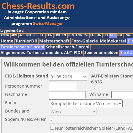
Logged on: Gast
Arabic
ARM
AZE
BIH
BUL
CAT
CHN
CRO
CZE
DEN
ENG
ESP
FAI
FIN
FRA
GER
GRE
INA
I
Home
TurnierDB
Meisterschaft
Foto-Galerie
Meldekartei
El
Turnierschach-Elozahl
Schnellschach-Elozahl
Allgemeines
Turnier anmelden: AUT
FIDE
Spieler anmelden
Elo AU
Willkommen bei den offiziellen Turnierscha
FIDE-Elolisten Stand
AUT-Elolisten Stand
6.936
Personennummer
Nachname
Vorname
Ebene
Bundesland
Spgem./Kreis/Verein
Nur "österreichische" Spieler (Land=A