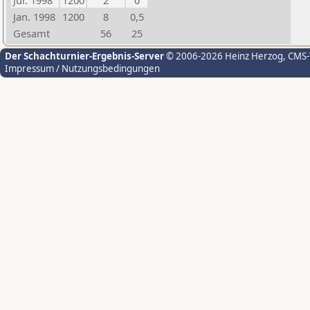
Jul. 1998
1200
2
0
Jan. 1998
1200
8
0,5
Gesamt
56
25
Der Schachturnier-Ergebnis-Server
© 2006-2026 Heinz Herzog
, CMS
Impressum / Nutzungsbedingungen